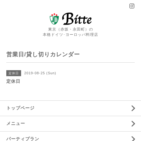
東京（赤坂・永田町）の
本格ドイツ･ヨーロッパ料理店
営業日/貸し切りカレンダー
2019-08-25 (Sun)
定休日
定休日
トップページ
メニュー
パーティプラン