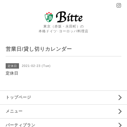
東京（赤坂・永田町）の
本格ドイツ･ヨーロッパ料理店
営業日/貸し切りカレンダー
2021-02-23 (Tue)
定休日
定休日
トップページ
メニュー
パーティプラン